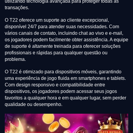
utilizando tecnologia avançada para proteger todas as
transações.
O T22 oferece um suporte ao cliente excepcional,
disponível 24/7 para atender suas necessidades. Com
vários canais de contato, incluindo chat ao vivo e e-mail,
os jogadores podem facilmente obter assistência. A equipe
de suporte é altamente treinada para oferecer soluções
profissionais e rápidas para qualquer questão ou
problema.
O T22 é otimizado para dispositivos móveis, garantindo
uma experiência de jogo fluida em smartphones e tablets.
Com design responsivo e compatibilidade entre
dispositivos, os jogadores podem acessar seus jogos
favoritos a qualquer hora e em qualquer lugar, sem perder
qualidade ou desempenho.