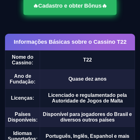
🔥Cadastro e obter Bônus🔥
Informações Básicas sobre o Cassino T22
Nome do
T22
Cassino:
Ano de
Quase dez anos
Fundação:
Licenciado e regulamentado pela
Licenças:
Autoridade de Jogos de Malta
Países
Disponível para jogadores do Brasil e
Disponíveis:
diversos outros países
Idiomas
Português, Inglês, Espanhol e mais
Suportados: