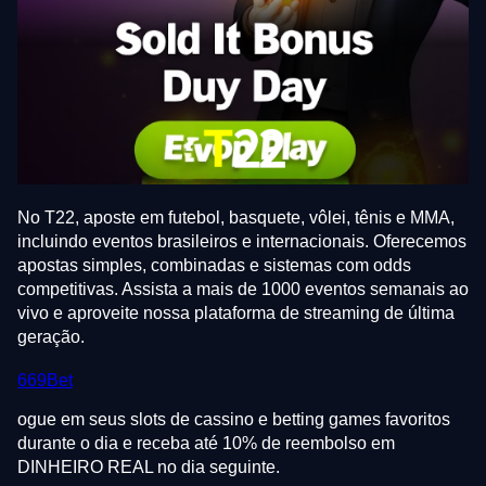
No T22, aposte em futebol, basquete, vôlei, tênis e MMA,
incluindo eventos brasileiros e internacionais. Oferecemos
apostas simples, combinadas e sistemas com odds
competitivas. Assista a mais de 1000 eventos semanais ao
vivo e aproveite nossa plataforma de streaming de última
geração.
669Bet
ogue em seus slots de cassino e betting games favoritos
durante o dia e receba até 10% de reembolso em
DINHEIRO REAL no dia seguinte.