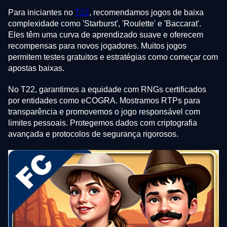
Para iniciantes no
T22
, recomendamos jogos de baixa
complexidade como 'Starburst', 'Roulette' e 'Baccarat'.
Eles têm uma curva de aprendizado suave e oferecem
recompensas para novos jogadores. Muitos jogos
permitem testes gratuitos e estratégias como começar com
apostas baixas.
No T22, garantimos a equidade com RNGs certificados
por entidades como eCOGRA. Mostramos RTPs para
transparência e promovemos o jogo responsável com
limites pessoais. Protegemos dados com criptografia
avançada e protocolos de segurança rigorosos.