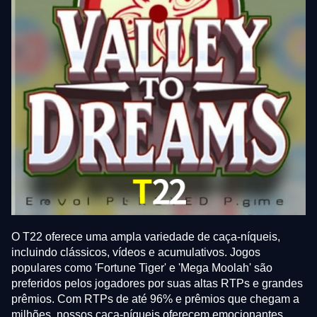
O T22 oferece uma ampla variedade de caça-níqueis,
incluindo clássicos, vídeos e acumulativos. Jogos
populares como 'Fortune Tiger' e 'Mega Moolah' são
preferidos pelos jogadores por suas altas RTPs e grandes
prêmios. Com RTPs de até 96% e prêmios que chegam a
milhões, nossos caça-níqueis oferecem emocionantes