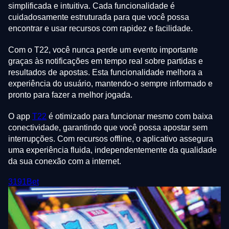
simplificada e intuitiva. Cada funcionalidade é
cuidadosamente estruturada para que você possa
encontrar e usar recursos com rapidez e facilidade.
Com o T22, você nunca perde um evento importante
graças às notificações em tempo real sobre partidas e
resultados de apostas. Esta funcionalidade melhora a
experiência do usuário, mantendo-o sempre informado e
pronto para fazer a melhor jogada.
O app
T22
é otimizado para funcionar mesmo com baixa
conectividade, garantindo que você possa apostar sem
interrupções. Com recursos offline, o aplicativo assegura
uma experiência fluida, independentemente da qualidade
da sua conexão com a internet.
3191Bet