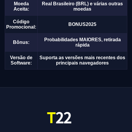
Moeda
Real Brasileiro (BRL) e várias outras
Aceita:
moedas
Código
BONUS2025
Promocional:
Probabilidades MAIORES, retirada
Bônus:
rápida
Versão de
Suporta as versões mais recentes dos
Software:
principais navegadores