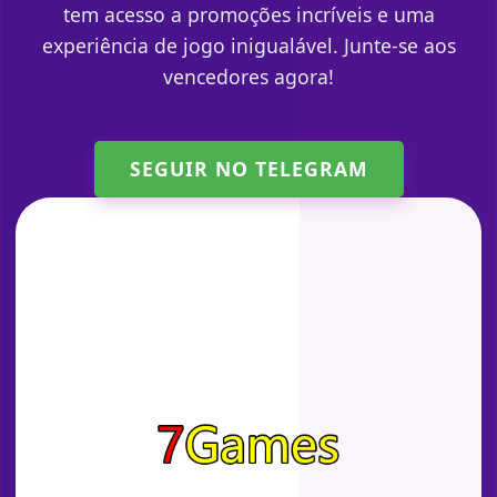
tem acesso a promoções incríveis e uma
experiência de jogo inigualável. Junte-se aos
vencedores agora!
SEGUIR NO TELEGRAM