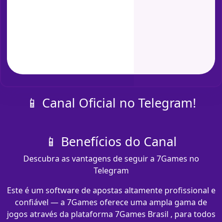
📱 Canal Oficial no Telegram!
📱 Benefícios do Canal
Descubra as vantagens de seguir a 7Games no
Telegram
Este é um software de apostas altamente profissional e
confiável — a 7Games oferece uma ampla gama de
jogos através da plataforma 7Games Brasil , para todos