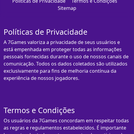
Políticas de Privacidade
Termos e Condições
Sitemap
Políticas de Privacidade
A 7Games valoriza a privacidade de seus usuários e
está empenhada em proteger todas as informações
pessoais fornecidas durante o uso de nossos canais de
comunicação. Todos os dados coletados são utilizados
exclusivamente para fins de melhoria contínua da
experiência de nossos jogadores.
Termos e Condições
Os usuários da 7Games concordam em respeitar todas
as regras e regulamentos estabelecidos. É importante