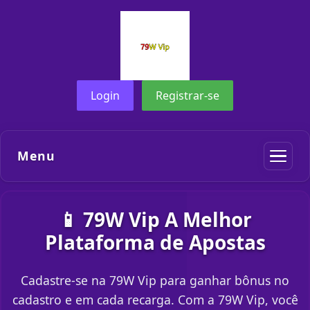
Login
Registrar-se
Menu
📱 79W Vip A Melhor
Plataforma de Apostas
Cadastre-se na 79W Vip para ganhar bônus no
cadastro e em cada recarga. Com a 79W Vip, você