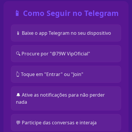
📱 Como Seguir no Telegram
📱 Baixe o app Telegram no seu dispositivo
🔍 Procure por "@79W VipOficial"
👆 Toque em "Entrar" ou "Join"
🔔 Ative as notificações para não perder
nada
💬 Participe das conversas e interaja