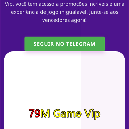
Vip, você tem acesso a promoções incríveis e uma
experiência de jogo inigualável. Junte-se aos
vencedores agora!
SEGUIR NO TELEGRAM