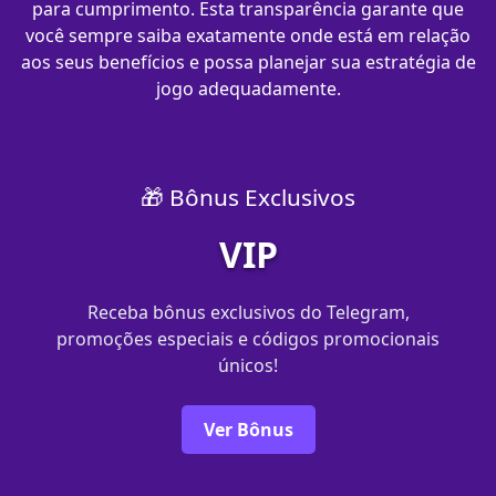
para cumprimento. Esta transparência garante que
você sempre saiba exatamente onde está em relação
aos seus benefícios e possa planejar sua estratégia de
jogo adequadamente.
🎁 Bônus Exclusivos
VIP
Receba bônus exclusivos do Telegram,
promoções especiais e códigos promocionais
únicos!
Ver Bônus