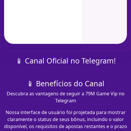
📱 Canal Oficial no Telegram!
📱 Benefícios do Canal
Descubra as vantagens de seguir a 79M Game Vip no
Telegram
Nossa interface de usuário foi projetada para mostrar
claramente o status de seus bônus, incluindo o valor
disponível, os requisitos de apostas restantes e o prazo