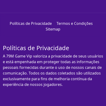
Políticas de Privacidade
Termos e Condições
Sitemap
Políticas de Privacidade
A 79M Game Vip valoriza a privacidade de seus usuários
e está empenhada em proteger todas as informações
pessoais fornecidas durante o uso de nossos canais de
comunicação. Todos os dados coletados são utilizados
exclusivamente para fins de melhoria contínua da
experiência de nossos jogadores.