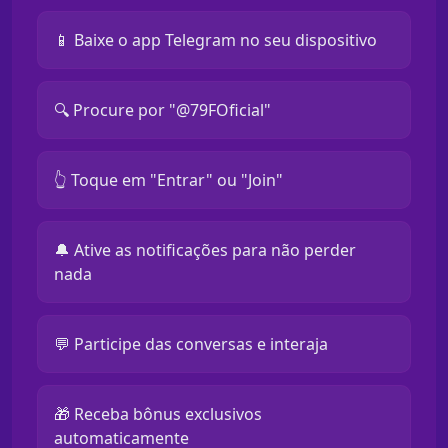
📱 Baixe o app Telegram no seu dispositivo
🔍 Procure por "@79FOficial"
👆 Toque em "Entrar" ou "Join"
🔔 Ative as notificações para não perder
nada
💬 Participe das conversas e interaja
🎁 Receba bônus exclusivos
automaticamente