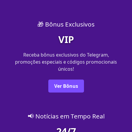
🎁 Bônus Exclusivos
VIP
Receba bônus exclusivos do Telegram,
promoções especiais e códigos promocionais
únicos!
Ver Bônus
📢 Notícias em Tempo Real
24/7