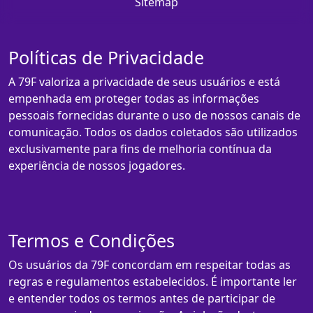
Sitemap
Políticas de Privacidade
A 79F valoriza a privacidade de seus usuários e está
empenhada em proteger todas as informações
pessoais fornecidas durante o uso de nossos canais de
comunicação. Todos os dados coletados são utilizados
exclusivamente para fins de melhoria contínua da
experiência de nossos jogadores.
Termos e Condições
Os usuários da 79F concordam em respeitar todas as
regras e regulamentos estabelecidos. É importante ler
e entender todos os termos antes de participar de