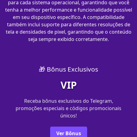
para cada sistema operacional, garantindo que você
tenha a melhor performance e funcionalidade possível
em seu dispositivo específico. A compatibilidade
também inclui suporte para diferentes resoluções de
tela e densidades de pixel, garantindo que o conteúdo
seja sempre exibido corretamente.
🎁 Bônus Exclusivos
VIP
Receba bônus exclusivos do Telegram,
promoções especiais e códigos promocionais
únicos!
Ver Bônus