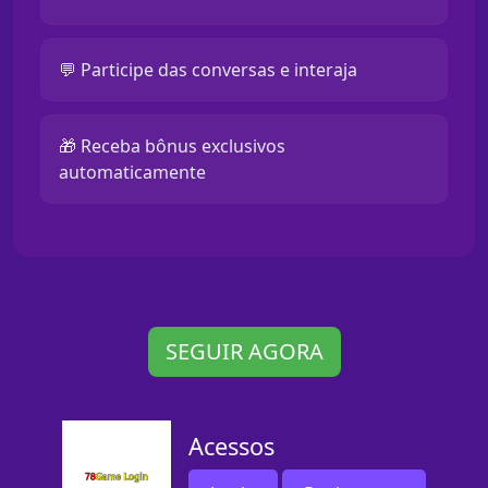
💬 Participe das conversas e interaja
🎁 Receba bônus exclusivos
automaticamente
SEGUIR AGORA
Acessos