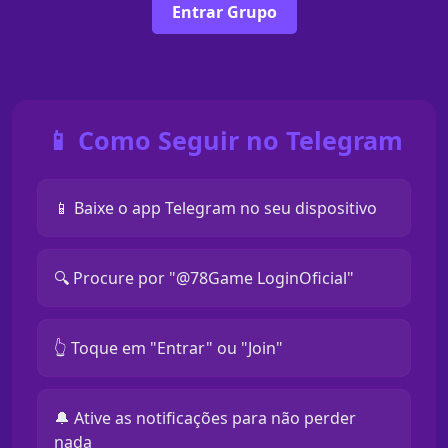
Entrar Grupo
📱 Como Seguir no Telegram
📱 Baixe o app Telegram no seu dispositivo
🔍 Procure por "@78Game LoginOficial"
👆 Toque em "Entrar" ou "Join"
🔔 Ative as notificações para não perder
nada