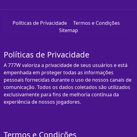
Políticas de Privacidade
Termos e Condições
Sitemap
Políticas de Privacidade
A 777W valoriza a privacidade de seus usuários e está
empenhada em proteger todas as informações
pessoais fornecidas durante o uso de nossos canais de
comunicação. Todos os dados coletados são utilizados
exclusivamente para fins de melhoria contínua da
experiência de nossos jogadores.
Termos e Condições