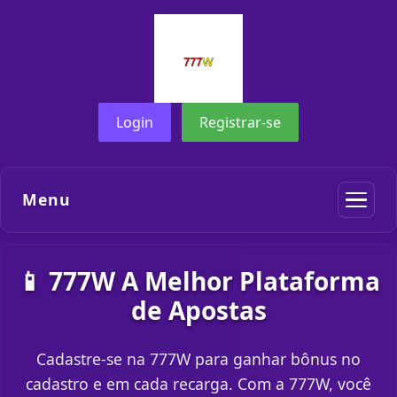
Login
Registrar-se
Menu
📱 777W A Melhor Plataforma
de Apostas
Cadastre-se na 777W para ganhar bônus no
cadastro e em cada recarga. Com a 777W, você