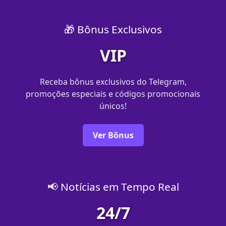
🎁 Bônus Exclusivos
VIP
Receba bônus exclusivos do Telegram,
promoções especiais e códigos promocionais
únicos!
Ver Bônus
📢 Notícias em Tempo Real
24/7