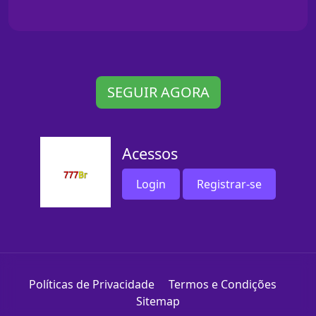
SEGUIR AGORA
Acessos
Login
Registrar-se
Políticas de Privacidade
Termos e Condições
Sitemap