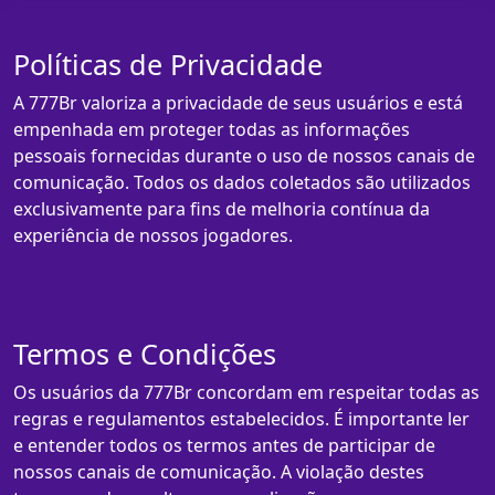
Políticas de Privacidade
A 777Br valoriza a privacidade de seus usuários e está
empenhada em proteger todas as informações
pessoais fornecidas durante o uso de nossos canais de
comunicação. Todos os dados coletados são utilizados
exclusivamente para fins de melhoria contínua da
experiência de nossos jogadores.
Termos e Condições
Os usuários da 777Br concordam em respeitar todas as
regras e regulamentos estabelecidos. É importante ler
e entender todos os termos antes de participar de
nossos canais de comunicação. A violação destes