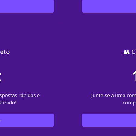
reto
👥 
t
espostas rápidas e
Junte-se a uma com
lizado!
compa
e