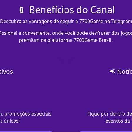
📱 Benefícios do Canal
Descubra as vantagens de seguir a 7700Game no Telegra
ssional e conveniente, onde você pode desfrutar dos jogos
premium na plataforma 7700Game Brasil .
sivos
📢 Notí
m, promoções especiais
Fique por dentro d
s únicos!
eventos da