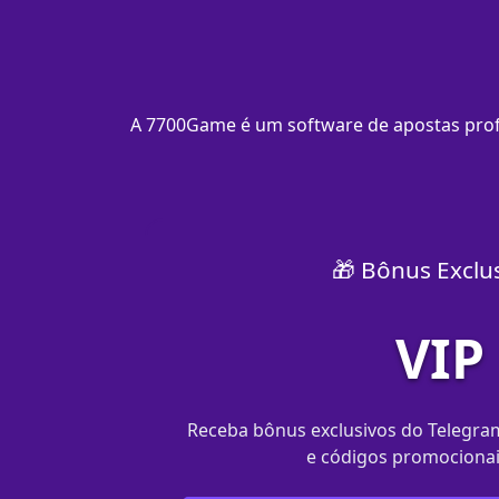
A 7700Game é um software de apostas profi
🎁 Bônus Exclu
VIP
Receba bônus exclusivos do Telegra
e códigos promocionai