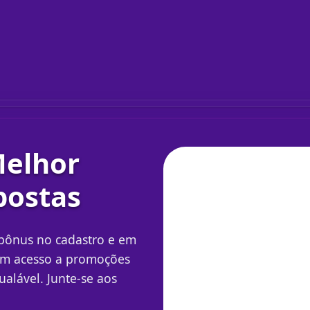
Melhor
postas
bônus no cadastro e em
em acesso a promoções
ualável. Junte-se aos