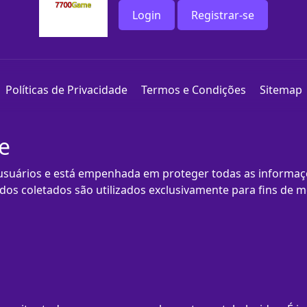
Login
Registrar-se
Políticas de Privacidade
Termos e Condições
Sitemap
de
 usuários e está empenhada em proteger todas as informaç
os coletados são utilizados exclusivamente para fins de m