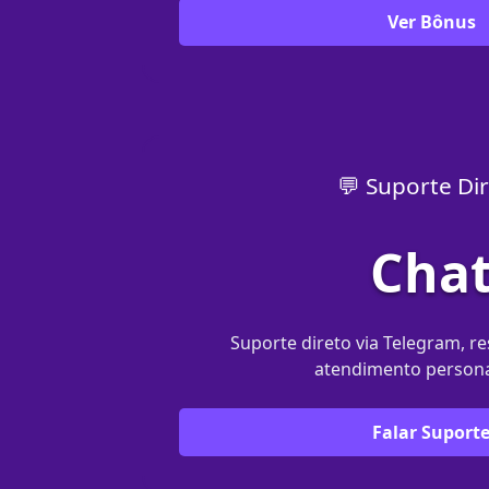
Ver Bônus
💬 Suporte Di
Cha
Suporte direto via Telegram, r
atendimento persona
Falar Suport