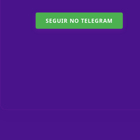
SEGUIR NO TELEGRAM