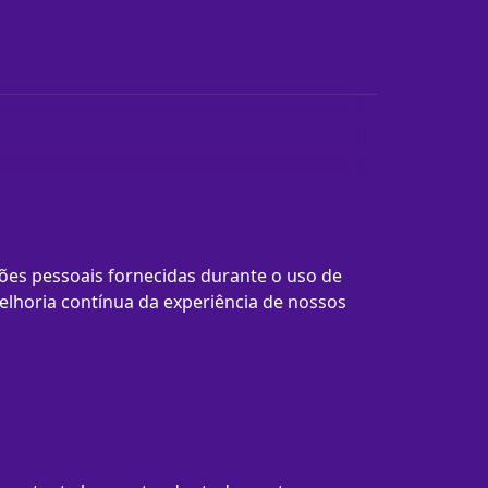
ões pessoais fornecidas durante o uso de
elhoria contínua da experiência de nossos