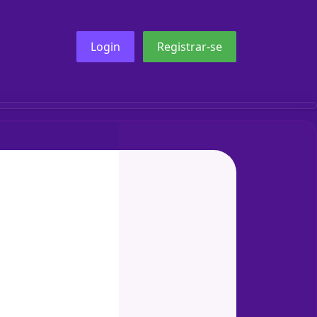
Login
Registrar-se