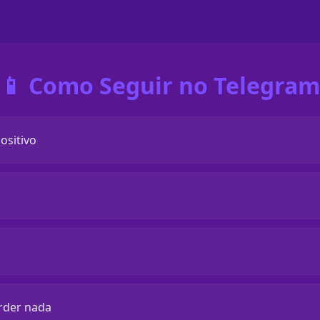
📱 Como Seguir no Telegram
ositivo
erder nada