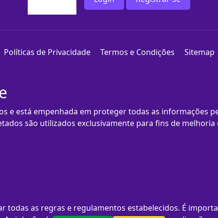
Políticas de Privacidade
Termos e Condições
Sitemap
de
rios e está empenhada em proteger todas as informações p
tados são utilizados exclusivamente para fins de melhoria
 todas as regras e regulamentos estabelecidos. É importa