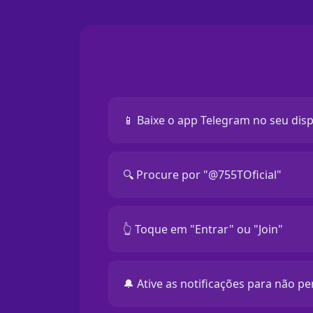
📱 Baixe o app Telegram no seu disp
🔍 Procure por "@755TOficial"
👆 Toque em "Entrar" ou "Join"
🔔 Ative as notificações para não p