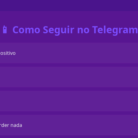
📱 Como Seguir no Telegram
ositivo
erder nada