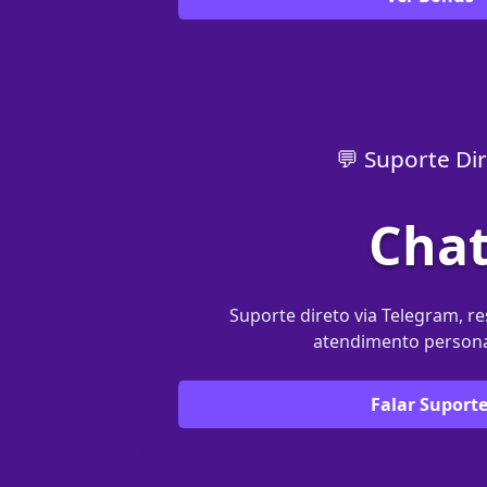
💬 Suporte Di
Cha
Suporte direto via Telegram, r
atendimento persona
Falar Suport