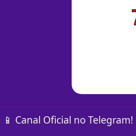
📱 Canal Oficial no Telegram!