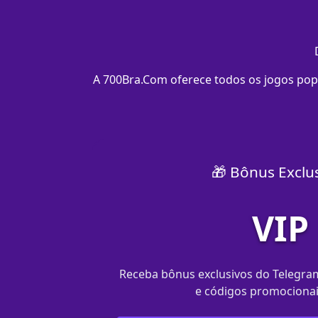
A 700Bra.Com oferece todos os jogos popu
🎁 Bônus Exclu
VIP
Receba bônus exclusivos do Telegra
e códigos promocionai