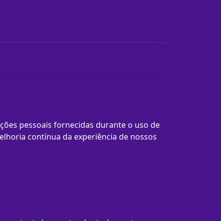
ções pessoais fornecidas durante o uso de
elhoria contínua da experiência de nossos