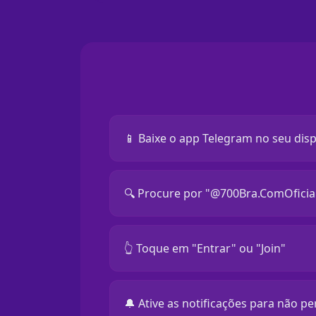
📱 Baixe o app Telegram no seu disp
🔍 Procure por "@700Bra.ComOficia
👆 Toque em "Entrar" ou "Join"
🔔 Ative as notificações para não p