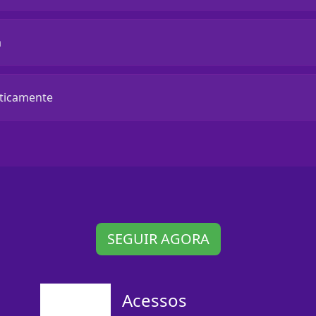
a
aticamente
SEGUIR AGORA
Acessos