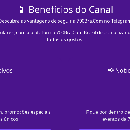
📱 Benefícios do Canal
Descubra as vantagens de seguir a 700Bra.Com no Telegra
lares, com a plataforma 700Bra.Com Brasil disponibilizando
todos os gostos.
sivos
📢 Notí
m, promoções especiais
Fique por dentro d
s únicos!
eventos da 