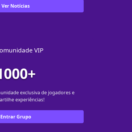
Ver Notícias
Comunidade VIP
1000+
unidade exclusiva de jogadores e
rtilhe experiências!
Entrar Grupo