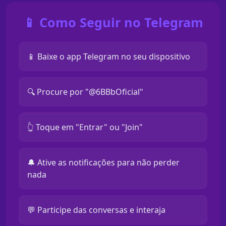
📱 Como Seguir no Telegram
📱 Baixe o app Telegram no seu dispositivo
🔍 Procure por "@6BBbOficial"
👆 Toque em "Entrar" ou "Join"
🔔 Ative as notificações para não perder
nada
💬 Participe das conversas e interaja