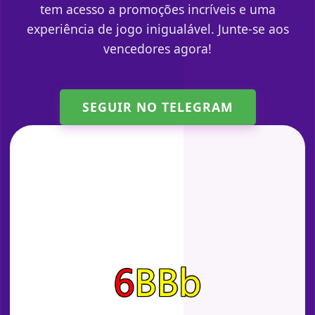
tem acesso a promoções incríveis e uma
experiência de jogo inigualável. Junte-se aos
vencedores agora!
SEGUIR NO TELEGRAM