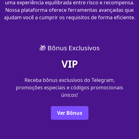
uma experiência equilibrada entre risco e recompensa.
Nossa plataforma oferece ferramentas avançadas que
ajudam você a cumprir os requisitos de forma eficiente.
🎁 Bônus Exclusivos
VIP
Receba bônus exclusivos do Telegram,
promoções especiais e códigos promocionais
únicos!
Ver Bônus