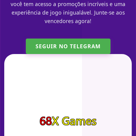
você tem acesso a promoções incríveis e uma
experiência de jogo inigualável. Junte-se aos
vencedores agora!
SEGUIR NO TELEGRAM