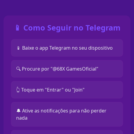
📱 Como Seguir no Telegram
📱 Baixe o app Telegram no seu dispositivo
🔍 Procure por "@68X GamesOficial"
👆 Toque em "Entrar" ou "Join"
🔔 Ative as notificações para não perder
nada