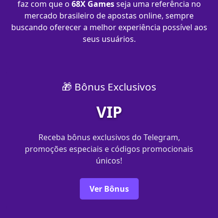
faz com que o
68X Games
seja uma referência no
mercado brasileiro de apostas online, sempre
buscando oferecer a melhor experiência possível aos
seus usuários.
🎁 Bônus Exclusivos
VIP
Receba bônus exclusivos do Telegram,
promoções especiais e códigos promocionais
únicos!
Ver Bônus