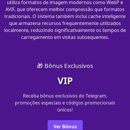
utiliza formatos de imagem modernos como WebP e
AVIF, que oferecem melhor compressão que formatos
tradicionais. O sistema também inclui cache inteligente
que armazena recursos frequentemente utilizados
localmente, reduzindo significativamente os tempos de
carregamento em visitas subsequentes.
🎁 Bônus Exclusivos
VIP
Receba bônus exclusivos do Telegram,
promoções especiais e códigos promocionais
únicos!
Ver Bônus