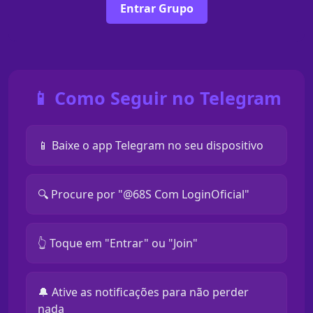
Entrar Grupo
📱 Como Seguir no Telegram
📱 Baixe o app Telegram no seu dispositivo
🔍 Procure por "@68S Com LoginOficial"
👆 Toque em "Entrar" ou "Join"
🔔 Ative as notificações para não perder
nada