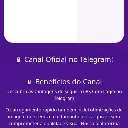
📱 Canal Oficial no Telegram!
📱 Benefícios do Canal
Descubra as vantagens de seguir a 68S Com Login no
Telegram
O carregamento rápido também inclui otimizações de
imagem que reduzem o tamanho dos arquivos sem
comprometer a qualidade visual. Nossa plataforma