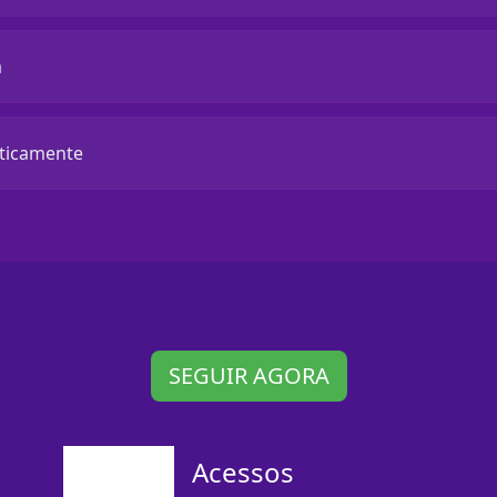
a
aticamente
SEGUIR AGORA
Acessos