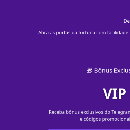
De
Abra as portas da fortuna com facilidade
🎁 Bônus Exclu
VIP
Receba bônus exclusivos do Telegra
e códigos promocionai