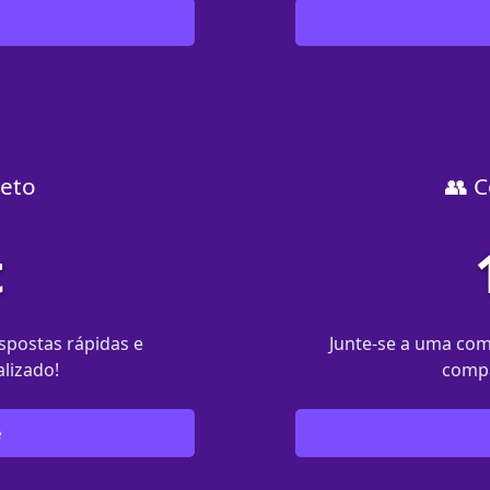
reto
👥 
t
espostas rápidas e
Junte-se a uma com
lizado!
compa
e