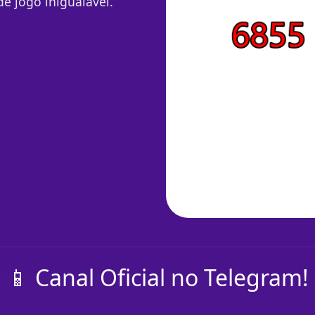
e jogo inigualável.
📱 Canal Oficial no Telegram!