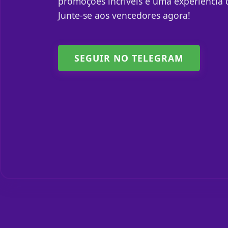
promoções incríveis e uma experiência d
Junte-se aos vencedores agora!
SEGUIR NO TELEGRAM