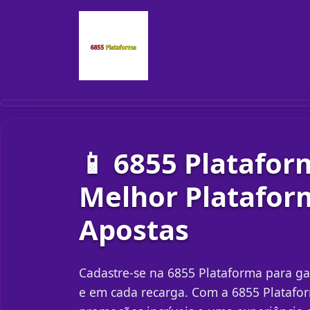
📱 6855 Platafor
Melhor Platafor
Apostas
Cadastre-se na 6855 Plataforma para g
e em cada recarga. Com a 6855 Platafor