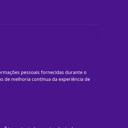
formações pessoais fornecidas durante o
ns de melhoria contínua da experiência de