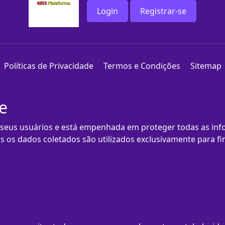
Login
Registrar-se
Políticas de Privacidade
Termos e Condições
Sitemap
de
e seus usuários e está empenhada em proteger todas as in
 os dados coletados são utilizados exclusivamente para fi