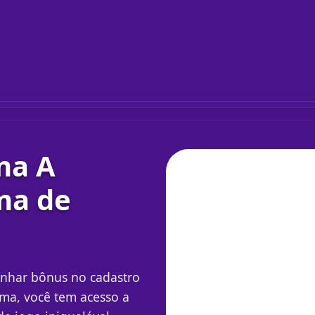
ma A
ma de
anhar bônus no cadastro
ma, você tem acesso a