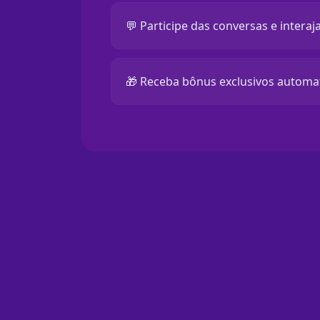
💬 Participe das conversas e interaj
🎁 Receba bônus exclusivos autom