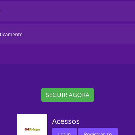
a
aticamente
SEGUIR AGORA
Acessos
Login
Registrar-se