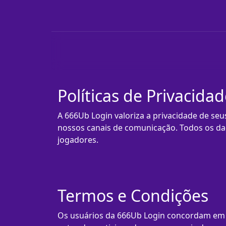
Políticas de Privacida
A 666Ub Login valoriza a privacidade de se
nossos canais de comunicação. Todos os dad
jogadores.
Termos e Condições
Os usuários da 666Ub Login concordam em r