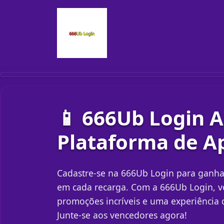
📱 666Ub Login 
Plataforma de A
Cadastre-se na 666Ub Login para ganha
em cada recarga. Com a 666Ub Login, v
promoções incríveis e uma experiência d
Junte-se aos vencedores agora!