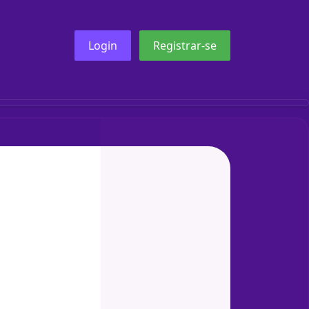
Login
Registrar-se