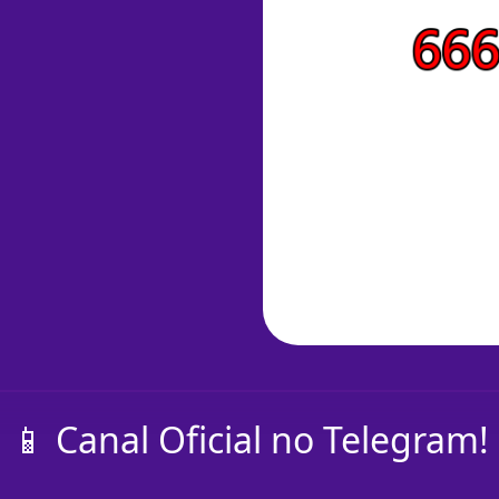
📱 Canal Oficial no Telegram!