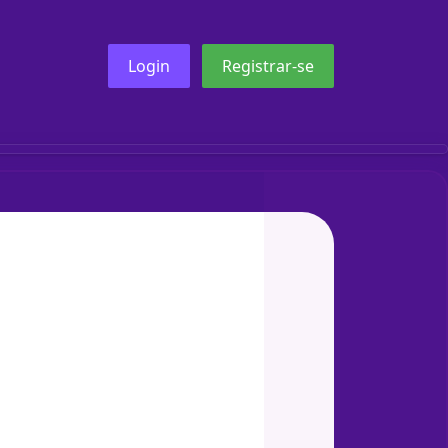
Login
Registrar-se