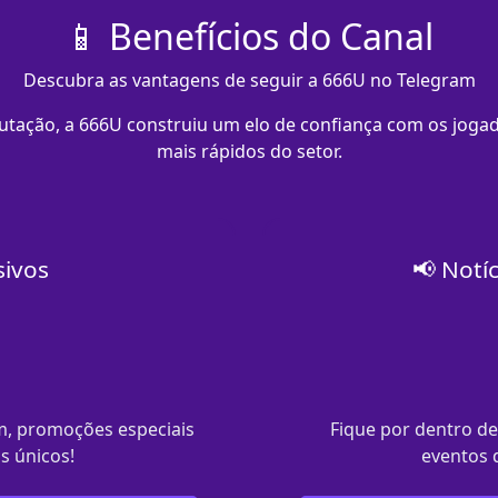
📱 Benefícios do Canal
Descubra as vantagens de seguir a 666U no Telegram
putação, a 666U construiu um elo de confiança com os jogad
mais rápidos do setor.
sivos
📢 Notí
m, promoções especiais
Fique por dentro d
s únicos!
eventos 