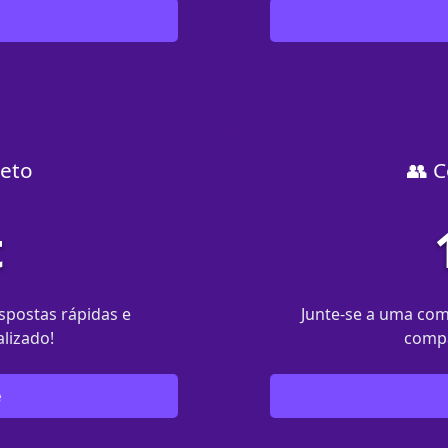
reto
👥 
t
espostas rápidas e
Junte-se a uma com
lizado!
compa
e