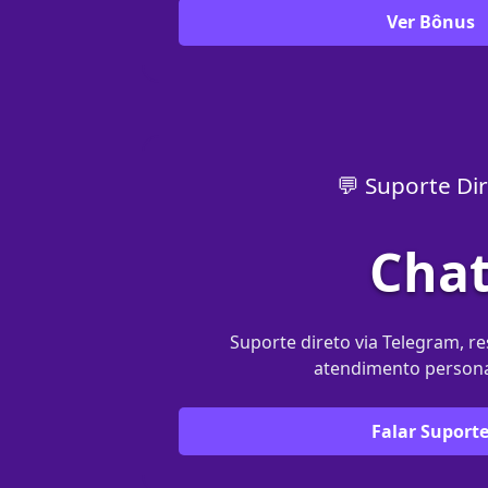
Ver Bônus
💬 Suporte Di
Cha
Suporte direto via Telegram, r
atendimento persona
Falar Suport