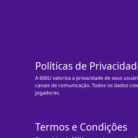
Políticas de Privacida
A 666U valoriza a privacidade de seus usuá
canais de comunicação. Todos os dados cole
jogadores.
Termos e Condições