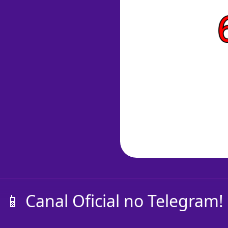
📱 Canal Oficial no Telegram!