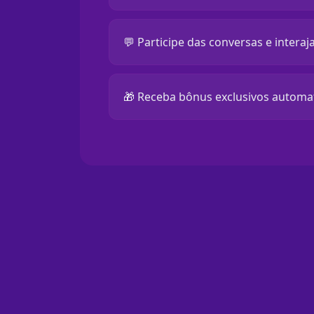
💬 Participe das conversas e interaj
🎁 Receba bônus exclusivos autom