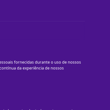
essoais fornecidas durante o uso de nossos
 contínua da experiência de nossos