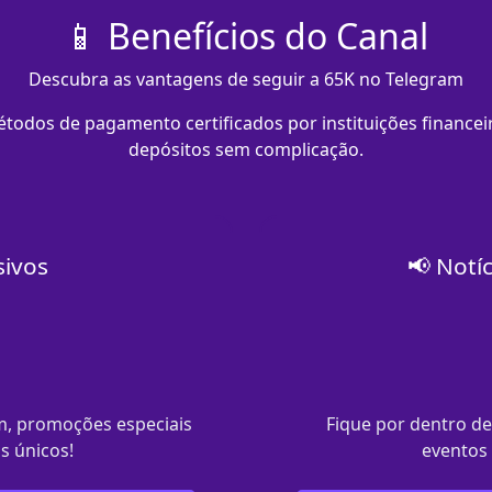
📱 Benefícios do Canal
Descubra as vantagens de seguir a 65K no Telegram
étodos de pagamento certificados por instituições financeir
depósitos sem complicação.
sivos
📢 Notí
m, promoções especiais
Fique por dentro d
s únicos!
eventos