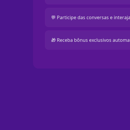
💬 Participe das conversas e interaj
🎁 Receba bônus exclusivos autom