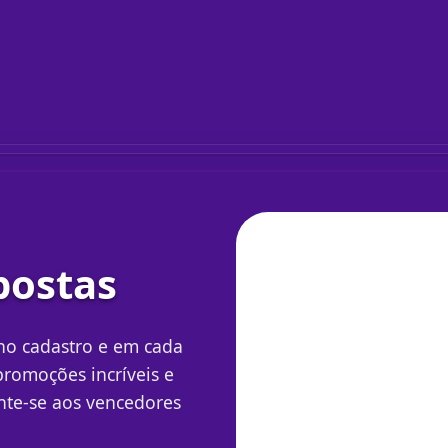
postas
no cadastro e em cada
promoções incríveis e
unte-se aos vencedores