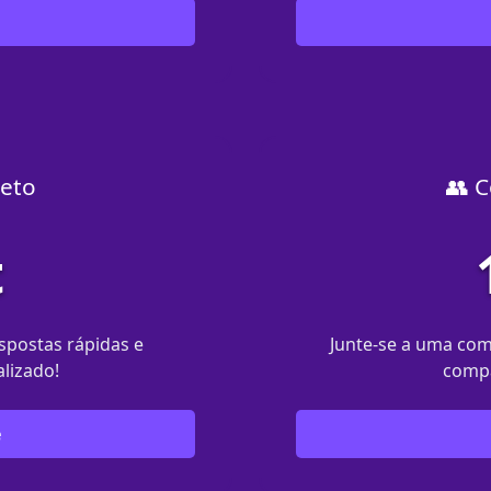
reto
👥 
t
espostas rápidas e
Junte-se a uma com
lizado!
compa
e