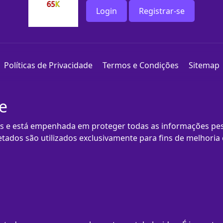
Login
Registrar-se
Políticas de Privacidade
Termos e Condições
Sitemap
de
ios e está empenhada em proteger todas as informações pe
tados são utilizados exclusivamente para fins de melhoria