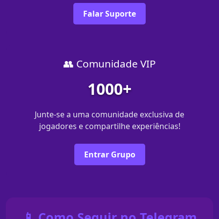
Falar Suporte
👥 Comunidade VIP
1000+
Junte-se a uma comunidade exclusiva de
jogadores e compartilhe experiências!
Entrar Grupo
📱 Como Seguir no Telegram