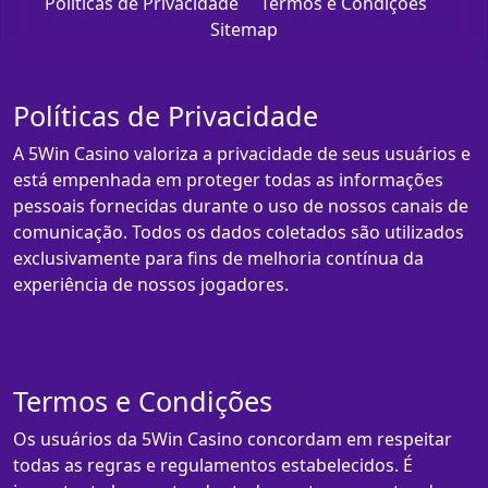
Políticas de Privacidade
Termos e Condições
Sitemap
Políticas de Privacidade
A 5Win Casino valoriza a privacidade de seus usuários e
está empenhada em proteger todas as informações
pessoais fornecidas durante o uso de nossos canais de
comunicação. Todos os dados coletados são utilizados
exclusivamente para fins de melhoria contínua da
experiência de nossos jogadores.
Termos e Condições
Os usuários da 5Win Casino concordam em respeitar
todas as regras e regulamentos estabelecidos. É