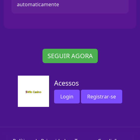
automaticamente
SEGUIR AGORA
Acessos
Login
Registrar-se