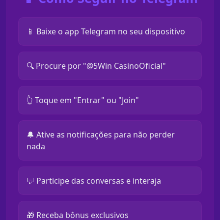
📱 Baixe o app Telegram no seu dispositivo
🔍 Procure por "@5Win CasinoOficial"
👆 Toque em "Entrar" ou "Join"
🔔 Ative as notificações para não perder
nada
💬 Participe das conversas e interaja
🎁 Receba bônus exclusivos