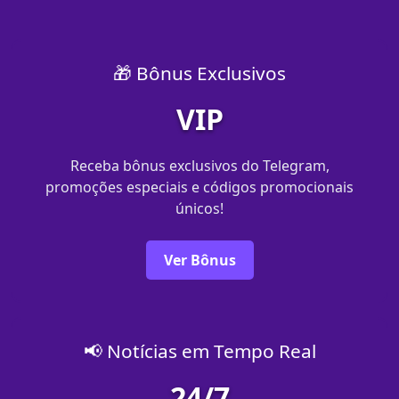
🎁 Bônus Exclusivos
VIP
Receba bônus exclusivos do Telegram,
promoções especiais e códigos promocionais
únicos!
Ver Bônus
📢 Notícias em Tempo Real
24/7