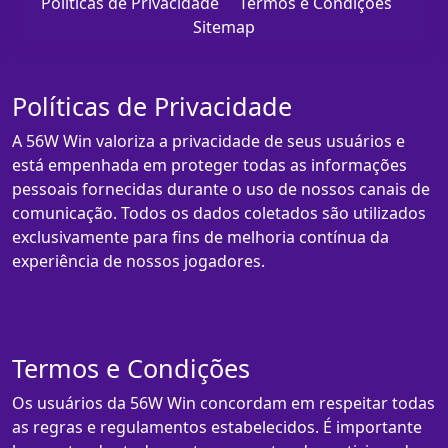
Políticas de Privacidade
Termos e Condições
Sitemap
Políticas de Privacidade
A 56W Win valoriza a privacidade de seus usuários e
está empenhada em proteger todas as informações
pessoais fornecidas durante o uso de nossos canais de
comunicação. Todos os dados coletados são utilizados
exclusivamente para fins de melhoria contínua da
experiência de nossos jogadores.
Termos e Condições
Os usuários da 56W Win concordam em respeitar todas
as regras e regulamentos estabelecidos. É importante