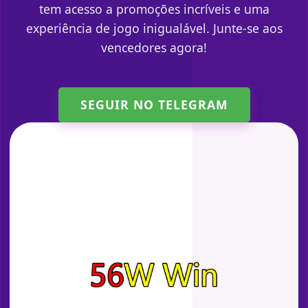
tem acesso a promoções incríveis e uma
experiência de jogo inigualável. Junte-se aos
vencedores agora!
SEGUIR NO TELEGRAM