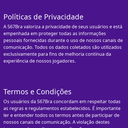
Políticas de Privacidade
A 567Bra valoriza a privacidade de seus usuários e está
empenhada em proteger todas as informações
pessoais fornecidas durante o uso de nossos canais de
comunicação. Todos os dados coletados são utilizados
exclusivamente para fins de melhoria contínua da
experiência de nossos jogadores.
Termos e Condições
Os usuários da 567Bra concordam em respeitar todas
as regras e regulamentos estabelecidos. É importante
ler e entender todos os termos antes de participar de
nossos canais de comunicação. A violação destes