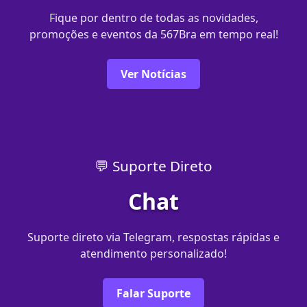
Fique por dentro de todas as novidades,
promoções e eventos da 567Bra em tempo real!
Ver Notícias
💬 Suporte Direto
Chat
Suporte direto via Telegram, respostas rápidas e
atendimento personalizado!
Falar Suporte