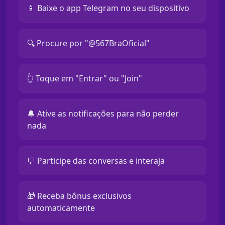
📱 Baixe o app Telegram no seu dispositivo
🔍 Procure por "@567BraOficial"
👆 Toque em "Entrar" ou "Join"
🔔 Ative as notificações para não perder
nada
💬 Participe das conversas e interaja
🎁 Receba bônus exclusivos
automaticamente