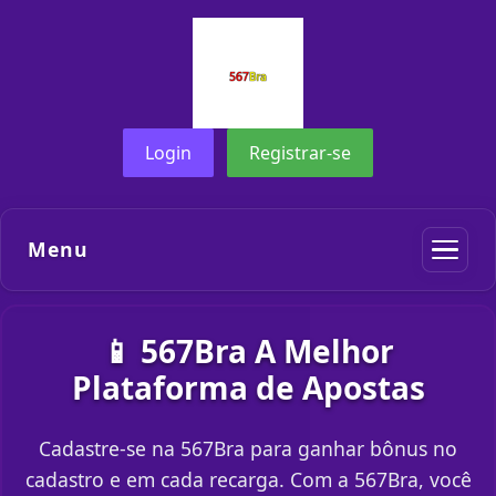
Login
Registrar-se
Menu
📱 567Bra A Melhor
Plataforma de Apostas
Cadastre-se na 567Bra para ganhar bônus no
cadastro e em cada recarga. Com a 567Bra, você