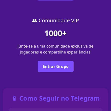
👥 Comunidade VIP
1000+
Junte-se a uma comunidade exclusiva de
jogadores e compartilhe experiências!
Entrar Grupo
📱 Como Seguir no Telegram