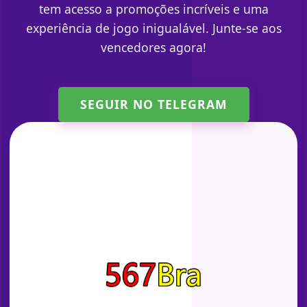
tem acesso a promoções incríveis e uma
experiência de jogo inigualável. Junte-se aos
vencedores agora!
SEGUIR NO TELEGRAM