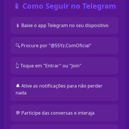
📱 Como Seguir no Telegram
📱 Baixe o app Telegram no seu dispositivo
🔍 Procure por "@55Yz.ComOficial"
👆 Toque em "Entrar" ou "Join"
🔔 Ative as notificações para não perder
nada
💬 Participe das conversas e interaja