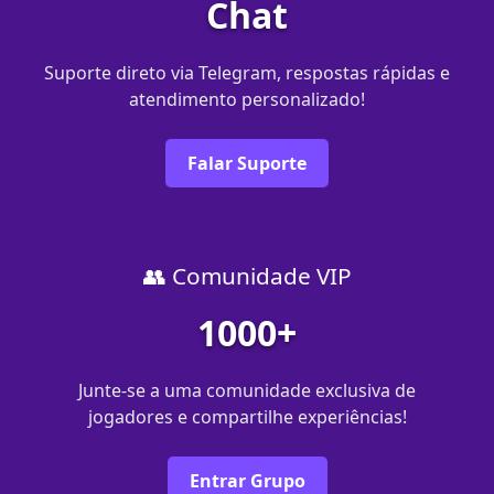
Chat
Suporte direto via Telegram, respostas rápidas e
atendimento personalizado!
Falar Suporte
👥 Comunidade VIP
1000+
Junte-se a uma comunidade exclusiva de
jogadores e compartilhe experiências!
Entrar Grupo