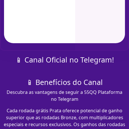
📱 Canal Oficial no Telegram!
📱 Benefícios do Canal
Descubra as vantagens de seguir a 55QQ Plataforma
no Telegram
Cada rodada grátis Prata oferece potencial de ganho
superior que as rodadas Bronze, com multiplicadores
especiais e recursos exclusivos. Os ganhos das rodadas