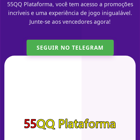
55QQ Plataforma, você tem acesso a promoções
incríveis e uma experiência de jogo inigualável.
Junte-se aos vencedores agora!
SEGUIR NO TELEGRAM