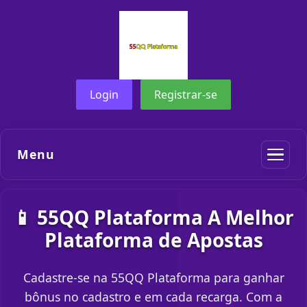
Login
Registrar-se
Menu
📱 55QQ Plataforma A Melhor
Plataforma de Apostas
Cadastre-se na 55QQ Plataforma para ganhar
bônus no cadastro e em cada recarga. Com a