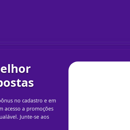
elhor
postas
bônus no cadastro e em
em acesso a promoções
ualável. Junte-se aos