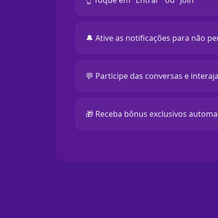
👆 Toque em "Entrar" ou "Join"
🔔 Ative as notificações para não p
💬 Participe das conversas e interaj
🎁 Receba bônus exclusivos autom