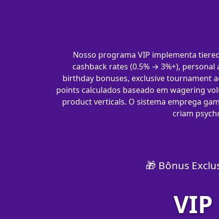
Nosso programa VIP implementa tiered l
cashback rates (0.5% → 3%+), personal 
birthday bonuses, exclusive tournament ac
points calculados baseado em wagering volu
product verticals. O sistema emprega gami
criam psych
🎁 Bônus Exclu
VIP