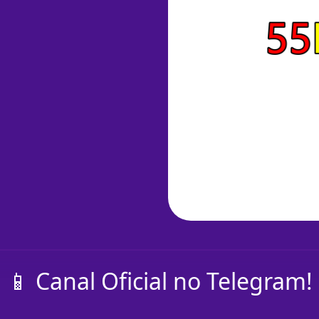
📱 Canal Oficial no Telegram!