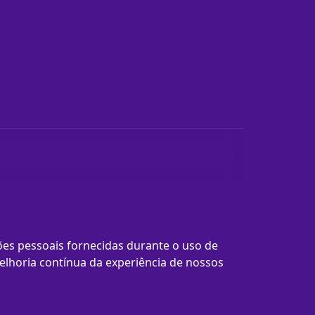
es pessoais fornecidas durante o uso de
elhoria contínua da experiência de nossos