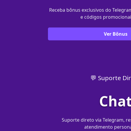
Receba bônus exclusivos do Telegra
e códigos promocionai
Ver Bônus
💬 Suporte Di
Cha
Suporte direto via Telegram, r
atendimento persona