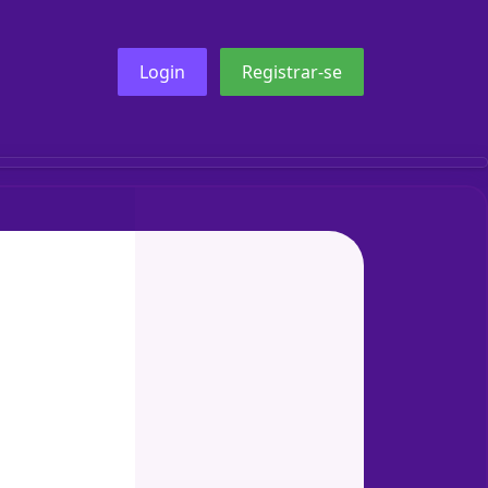
Login
Registrar-se