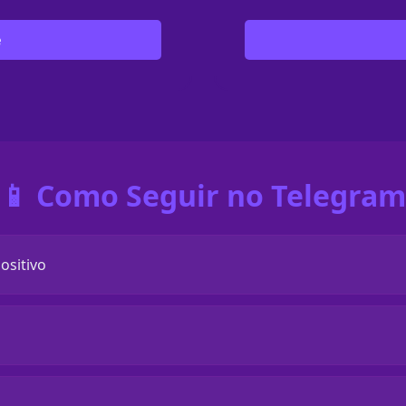
e
📱 Como Seguir no Telegram
ositivo