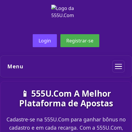
Login
Registrar-se
Menu
📱 555U.Com A Melhor
Plataforma de Apostas
Cadastre-se na 555U.Com para ganhar bônus no
cadastro e em cada recarga. Com a 555U.Com,