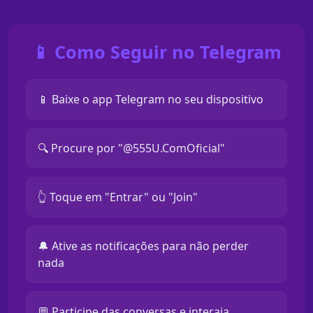
📱 Como Seguir no Telegram
📱 Baixe o app Telegram no seu dispositivo
🔍 Procure por "@555U.ComOficial"
👆 Toque em "Entrar" ou "Join"
🔔 Ative as notificações para não perder
nada
💬 Participe das conversas e interaja