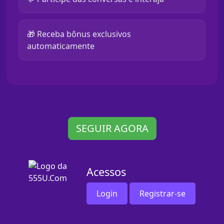
🎁 Receba bônus exclusivos
automaticamente
SEGUIR AGORA
Acessos
Login
Registrar-se