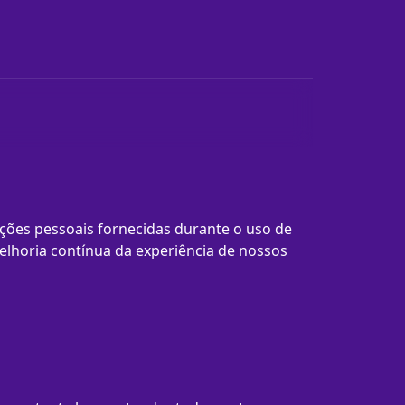
ções pessoais fornecidas durante o uso de
elhoria contínua da experiência de nossos