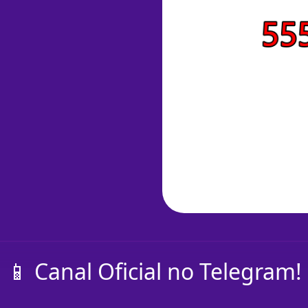
📱 Canal Oficial no Telegram!