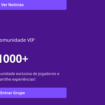
Ver Notícias
Comunidade VIP
1000+
unidade exclusiva de jogadores e
rtilhe experiências!
Entrar Grupo