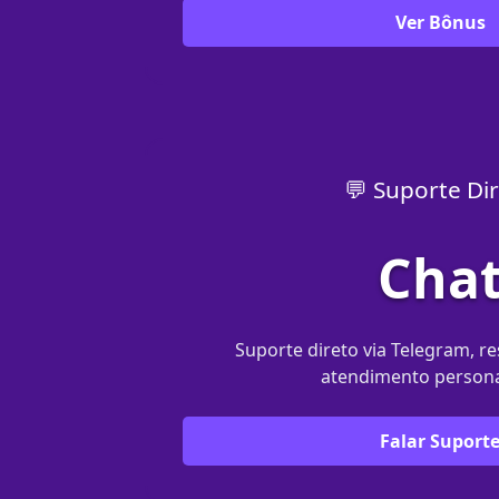
Ver Bônus
💬 Suporte Di
Cha
Suporte direto via Telegram, r
atendimento persona
Falar Suport