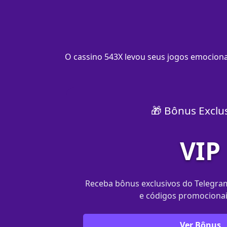
O cassino 543X levou seus jogos emociona
🎁 Bônus Exclu
VIP
Receba bônus exclusivos do Telegra
e códigos promocionai
Ver Bônus