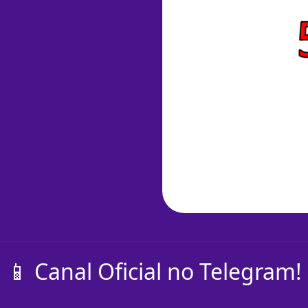
📱 Canal Oficial no Telegram!