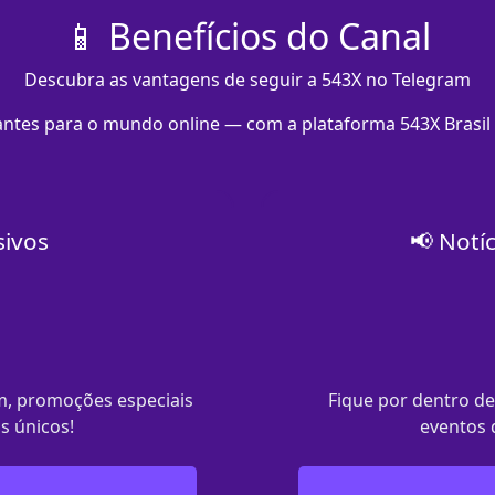
📱 Benefícios do Canal
Descubra as vantagens de seguir a 543X no Telegram
ntes para o mundo online — com a plataforma 543X Brasil 
sivos
📢 Notí
m, promoções especiais
Fique por dentro d
s únicos!
eventos 