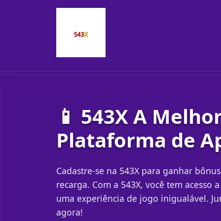
📱 543X A Melho
Plataforma de A
Cadastre-se na 543X para ganhar bônus
recarga. Com a 543X, você tem acesso a
uma experiência de jogo inigualável. J
agora!