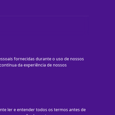
essoais fornecidas durante o uso de nossos
 contínua da experiência de nossos
nte ler e entender todos os termos antes de