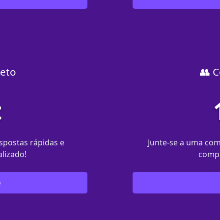
reto
👥 
t
espostas rápidas e
Junte-se a uma com
lizado!
compa
e