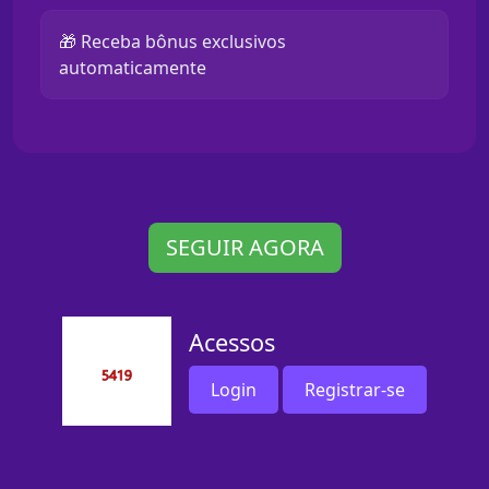
🎁 Receba bônus exclusivos
automaticamente
SEGUIR AGORA
Acessos
Login
Registrar-se