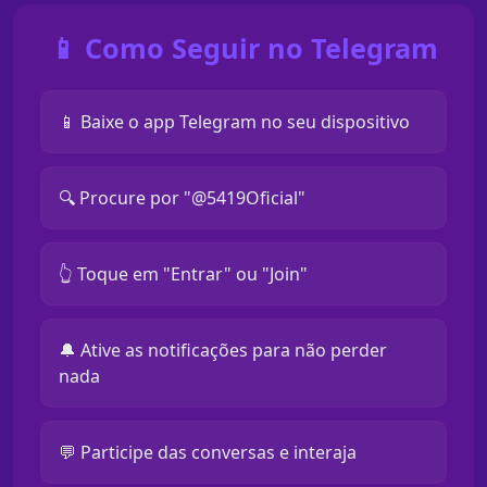
📱 Como Seguir no Telegram
📱 Baixe o app Telegram no seu dispositivo
🔍 Procure por "@5419Oficial"
👆 Toque em "Entrar" ou "Join"
🔔 Ative as notificações para não perder
nada
💬 Participe das conversas e interaja