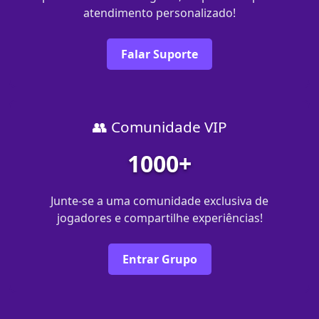
atendimento personalizado!
Falar Suporte
👥 Comunidade VIP
1000+
Junte-se a uma comunidade exclusiva de
jogadores e compartilhe experiências!
Entrar Grupo