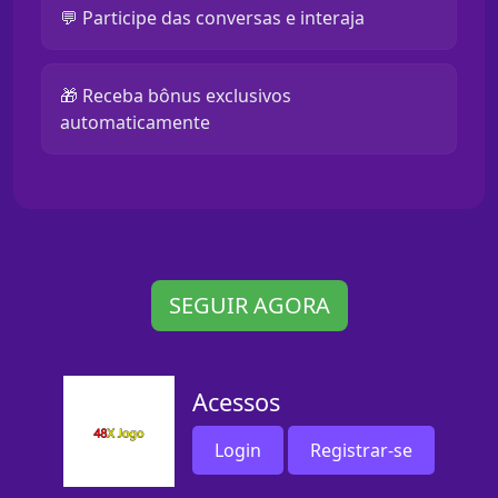
💬 Participe das conversas e interaja
🎁 Receba bônus exclusivos
automaticamente
SEGUIR AGORA
Acessos
Login
Registrar-se