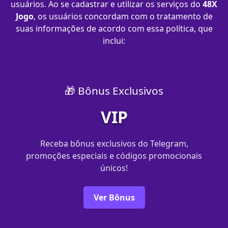
usuários. Ao se cadastrar e utilizar os serviços do
48X
Jogo
, os usuários concordam com o tratamento de
suas informações de acordo com essa política, que
inclui:
🎁 Bônus Exclusivos
VIP
Receba bônus exclusivos do Telegram,
promoções especiais e códigos promocionais
únicos!
Ver Bônus