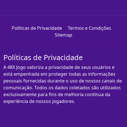
Políticas de Privacidade
Termos e Condições
Sitemap
Políticas de Privacidade
A 48X Jogo valoriza a privacidade de seus usuários e
está empenhada em proteger todas as informações
pessoais fornecidas durante o uso de nossos canais de
comunicação. Todos os dados coletados são utilizados
exclusivamente para fins de melhoria contínua da
experiência de nossos jogadores.