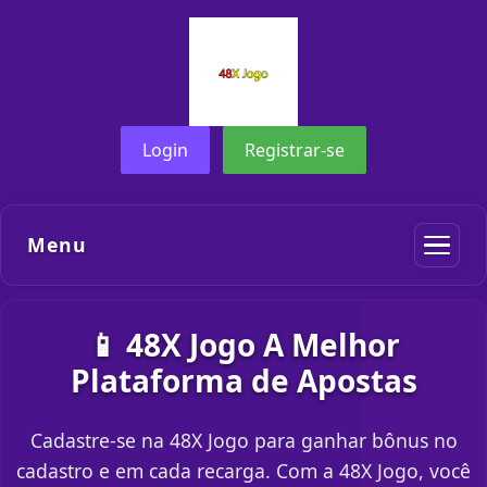
Login
Registrar-se
Menu
📱 48X Jogo A Melhor
Plataforma de Apostas
Cadastre-se na 48X Jogo para ganhar bônus no
cadastro e em cada recarga. Com a 48X Jogo, você