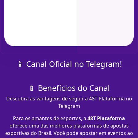
📱 Canal Oficial no Telegram!
📱 Benefícios do Canal
Descubra as vantagens de seguir a 48T Plataforma no
Telegram
Para os amantes de esportes, a
48T Plataforma
oferece uma das melhores plataformas de apostas
esportivas do Brasil. Você pode apostar em eventos ao