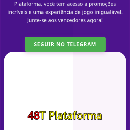
Plataforma, você tem acesso a promoções
incríveis e uma experiência de jogo inigualável.
Junte-se aos vencedores agora!
SEGUIR NO TELEGRAM