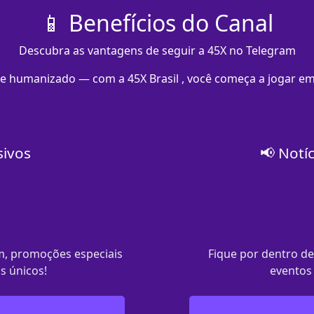
📱 Benefícios do Canal
Descubra as vantagens de seguir a 45X no Telegram
rte humanizado — com a 45X Brasil , você começa a jogar e
sivos
📢 Notí
m, promoções especiais
Fique por dentro d
s únicos!
eventos