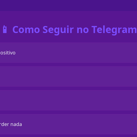
📱 Como Seguir no Telegram
ositivo
erder nada