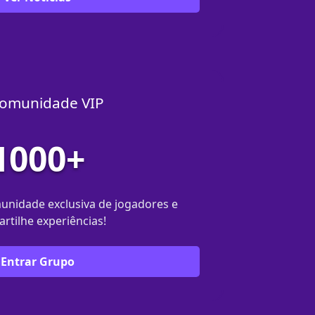
Comunidade VIP
1000+
unidade exclusiva de jogadores e
rtilhe experiências!
Entrar Grupo