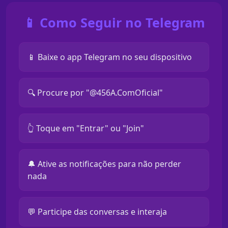
📱 Como Seguir no Telegram
📱 Baixe o app Telegram no seu dispositivo
🔍 Procure por "@456A.ComOficial"
👆 Toque em "Entrar" ou "Join"
🔔 Ative as notificações para não perder
nada
💬 Participe das conversas e interaja