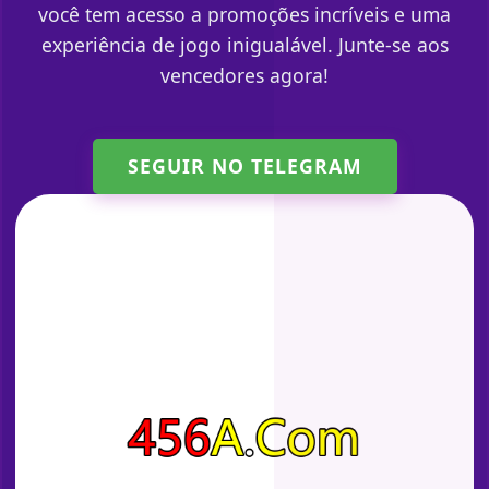
você tem acesso a promoções incríveis e uma
experiência de jogo inigualável. Junte-se aos
vencedores agora!
SEGUIR NO TELEGRAM