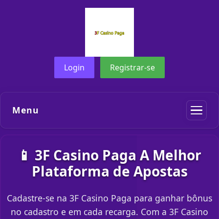
Login
Registrar-se
Menu
📱 3F Casino Paga A Melhor
Plataforma de Apostas
Cadastre-se na 3F Casino Paga para ganhar bônus
no cadastro e em cada recarga. Com a 3F Casino