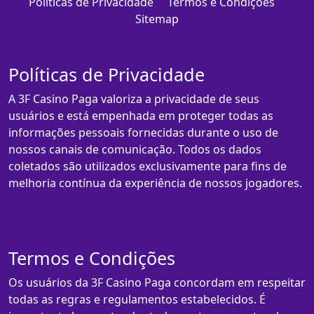
Políticas de Privacidade
Termos e Condições
Sitemap
Políticas de Privacidade
A 3F Casino Paga valoriza a privacidade de seus
usuários e está empenhada em proteger todas as
informações pessoais fornecidas durante o uso de
nossos canais de comunicação. Todos os dados
coletados são utilizados exclusivamente para fins de
melhoria contínua da experiência de nossos jogadores.
Termos e Condições
Os usuários da 3F Casino Paga concordam em respeitar
todas as regras e regulamentos estabelecidos. É