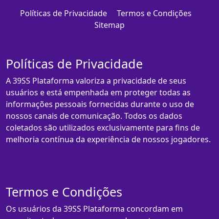
Políticas de Privacidade
Termos e Condições
Sitemap
Políticas de Privacidade
A 39SS Plataforma valoriza a privacidade de seus
usuários e está empenhada em proteger todas as
informações pessoais fornecidas durante o uso de
nossos canais de comunicação. Todos os dados
coletados são utilizados exclusivamente para fins de
melhoria contínua da experiência de nossos jogadores.
Termos e Condições
Os usuários da 39SS Plataforma concordam em