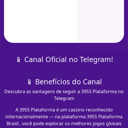
📱 Canal Oficial no Telegram!
📱 Benefícios do Canal
Descubra as vantagens de seguir a 39SS Plataforma no
Telegram
A 39SS Plataforma é um cassino reconhecido
internacionalmente — na plataforma 39SS Plataforma
Brasil , você pode explorar os melhores jogos globais