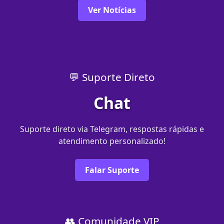
Ver Notícias
💬 Suporte Direto
Chat
Suporte direto via Telegram, respostas rápidas e
atendimento personalizado!
Falar Suporte
👥 Comunidade VIP