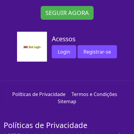
SEGUIR AGORA
Acessos
Login
Registrar-se
Políticas de Privacidade
Termos e Condições
Sitemap
Políticas de Privacidade