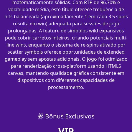
matematicamente sólidas. Com RTP de 96.70% e
volatilidade média, este título oferece frequência de
hits balanceada (aproximadamente 1 em cada 3.5 spins
resulta em win) adequada para sessões de jogo
prolongadas. A feature de símbolos wild expansivos
pode cobrir carretos inteiros, criando potenciais multi-
line wins, enquanto o sistema de re-spins ativado por
scatter symbols oferece oportunidades de extended
gameplay sem apostas adicionais. O jogo foi otimizado
para renderização cross-platform usando HTML5
canvas, mantendo qualidade gráfica consistente em
dispositivos com diferentes capacidades de
processamento.
🎁 Bônus Exclusivos
VIP