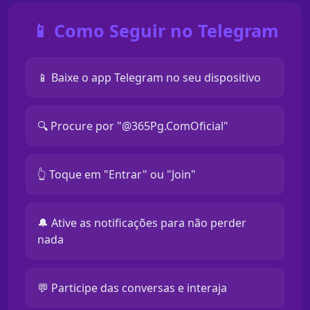
📱 Como Seguir no Telegram
📱 Baixe o app Telegram no seu dispositivo
🔍 Procure por "@365Pg.ComOficial"
👆 Toque em "Entrar" ou "Join"
🔔 Ative as notificações para não perder
nada
💬 Participe das conversas e interaja