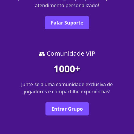
atendimento personalizado!
Falar Suporte
👥 Comunidade VIP
1000+
Junte-se a uma comunidade exclusiva de
jogadores e compartilhe experiências!
Entrar Grupo