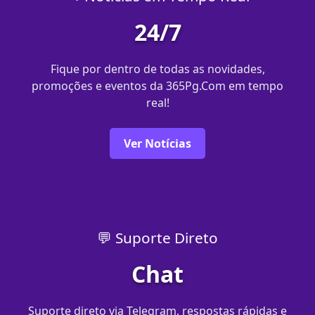
24/7
Fique por dentro de todas as novidades,
promoções e eventos da 365Pg.Com em tempo
real!
Ver Notícias
💬 Suporte Direto
Chat
Suporte direto via Telegram, respostas rápidas e