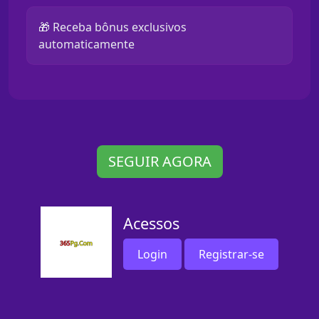
🎁 Receba bônus exclusivos
automaticamente
SEGUIR AGORA
Acessos
Login
Registrar-se