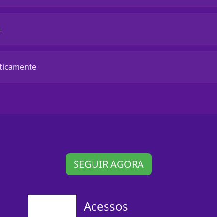
a
aticamente
SEGUIR AGORA
Acessos