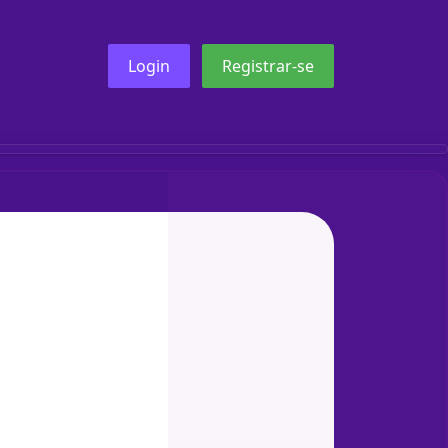
Login
Registrar-se