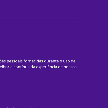
ões pessoais fornecidas durante o uso de
elhoria contínua da experiência de nossos