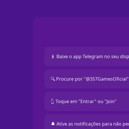
📱 Baixe o app Telegram no seu disp
🔍 Procure por "@357GamesOficial"
👆 Toque em "Entrar" ou "Join"
🔔 Ative as notificações para não p