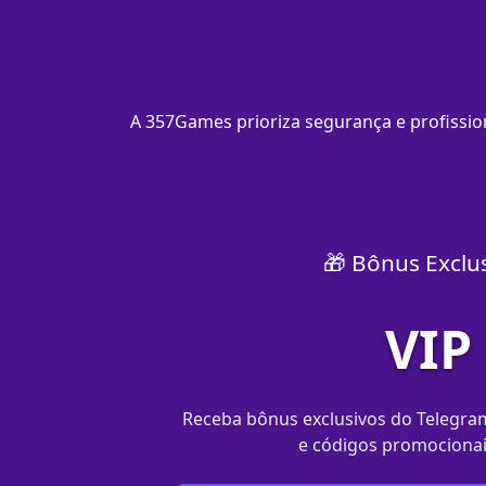
A 357Games prioriza segurança e profissi
🎁 Bônus Exclu
VIP
Receba bônus exclusivos do Telegra
e códigos promocionai