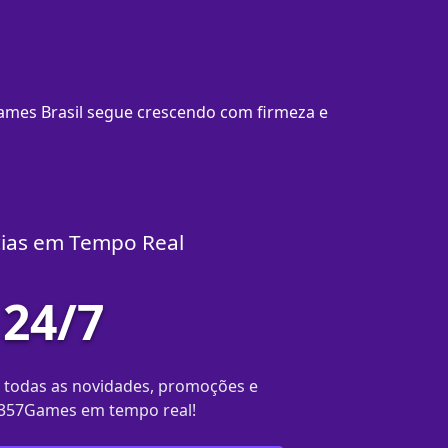
ames Brasil segue crescendo com firmeza e
cias em Tempo Real
24/7
e todas as novidades, promoções e
 357Games em tempo real!