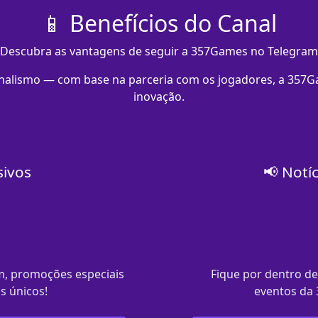
📱 Benefícios do Canal
Descubra as vantagens de seguir a 357Games no Telegram
onalismo — com base na parceria com os jogadores, a 357G
inovação.
sivos
📢 Notí
m, promoções especiais
Fique por dentro d
s únicos!
eventos da