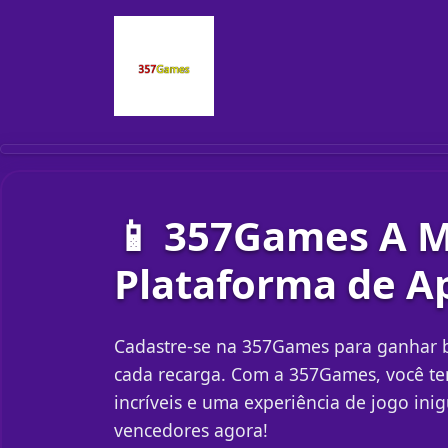
📱 357Games A 
Plataforma de A
Cadastre-se na 357Games para ganhar 
cada recarga. Com a 357Games, você t
incríveis e uma experiência de jogo inig
vencedores agora!