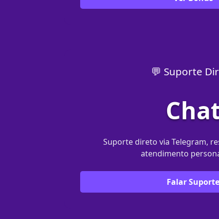
💬 Suporte Di
Cha
Suporte direto via Telegram, r
atendimento persona
Falar Suport