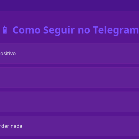
📱 Como Seguir no Telegram
ositivo
erder nada