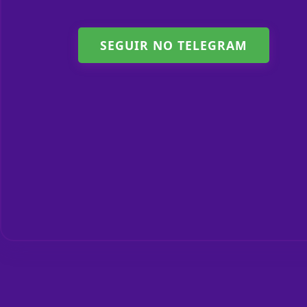
SEGUIR NO TELEGRAM