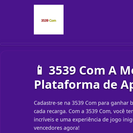
📱 3539 Com A M
Plataforma de A
Cadastre-se na 3539 Com para ganhar 
cada recarga. Com a 3539 Com, você t
incríveis e uma experiência de jogo inig
vencedores agora!