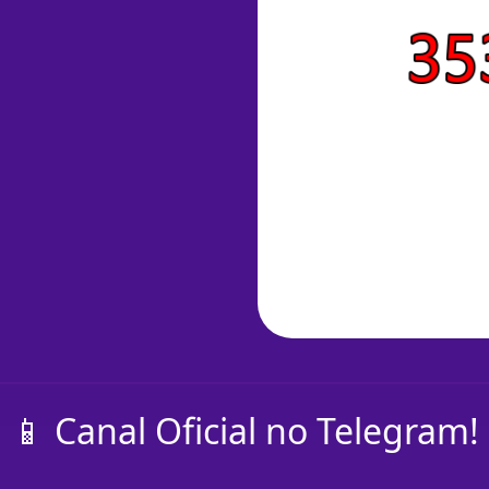
📱 Canal Oficial no Telegram!