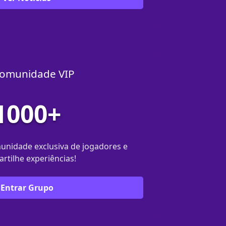
Comunidade VIP
1000+
unidade exclusiva de jogadores e
rtilhe experiências!
Entrar Grupo