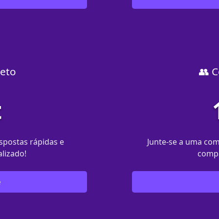
reto
👥 
t
espostas rápidas e
Junte-se a uma com
lizado!
compa
e