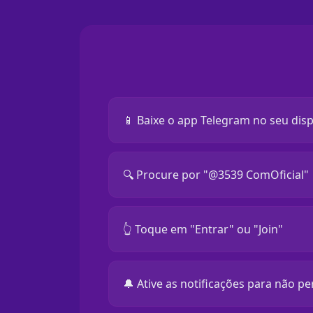
📱 Baixe o app Telegram no seu disp
🔍 Procure por "@3539 ComOficial"
👆 Toque em "Entrar" ou "Join"
🔔 Ative as notificações para não p