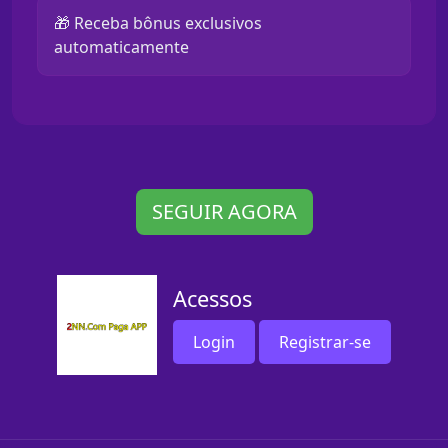
🎁 Receba bônus exclusivos
automaticamente
SEGUIR AGORA
Acessos
Login
Registrar-se