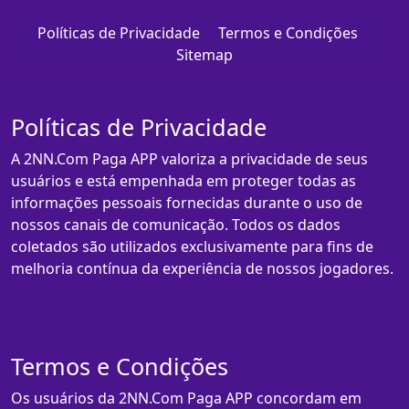
Políticas de Privacidade
Termos e Condições
Sitemap
Políticas de Privacidade
A 2NN.Com Paga APP valoriza a privacidade de seus
usuários e está empenhada em proteger todas as
informações pessoais fornecidas durante o uso de
nossos canais de comunicação. Todos os dados
coletados são utilizados exclusivamente para fins de
melhoria contínua da experiência de nossos jogadores.
Termos e Condições
Os usuários da 2NN.Com Paga APP concordam em