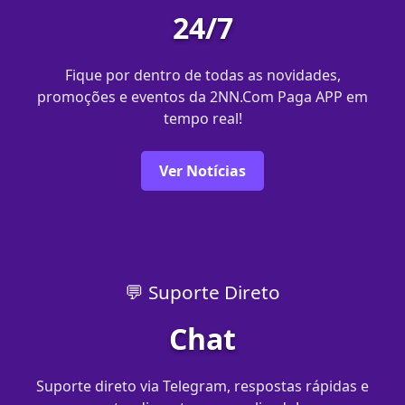
24/7
Fique por dentro de todas as novidades,
promoções e eventos da 2NN.Com Paga APP em
tempo real!
Ver Notícias
💬 Suporte Direto
Chat
Suporte direto via Telegram, respostas rápidas e