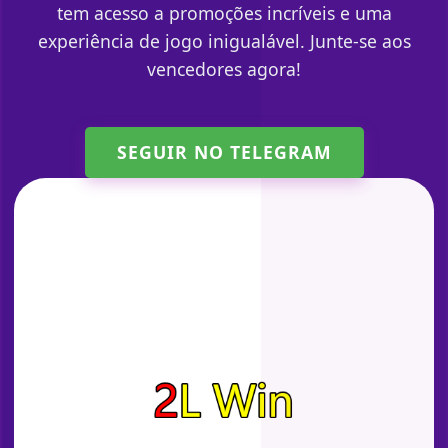
tem acesso a promoções incríveis e uma
experiência de jogo inigualável. Junte-se aos
vencedores agora!
SEGUIR NO TELEGRAM