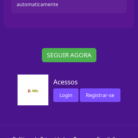
automaticamente
SEGUIR AGORA
Acessos
Login
Registrar-se