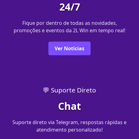
24/7
Fique por dentro de todas as novidades,
promoções e eventos da 2L Win em tempo real!
Ver Notícias
💬 Suporte Direto
Chat
Suporte direto via Telegram, respostas rápidas e
atendimento personalizado!