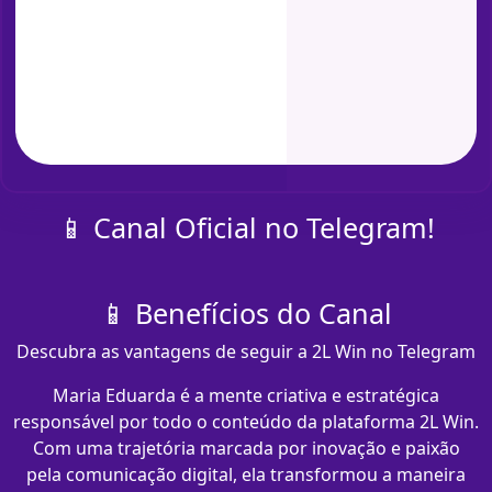
📱 Canal Oficial no Telegram!
📱 Benefícios do Canal
Descubra as vantagens de seguir a 2L Win no Telegram
Maria Eduarda é a mente criativa e estratégica
responsável por todo o conteúdo da plataforma 2L Win.
Com uma trajetória marcada por inovação e paixão
pela comunicação digital, ela transformou a maneira