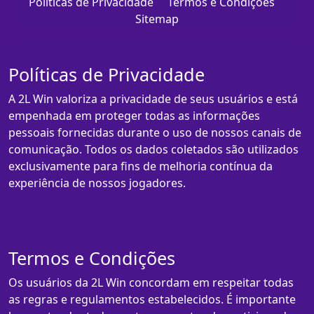
Políticas de Privacidade
Termos e Condições
Sitemap
Políticas de Privacidade
A 2L Win valoriza a privacidade de seus usuários e está
empenhada em proteger todas as informações
pessoais fornecidas durante o uso de nossos canais de
comunicação. Todos os dados coletados são utilizados
exclusivamente para fins de melhoria contínua da
experiência de nossos jogadores.
Termos e Condições
Os usuários da 2L Win concordam em respeitar todas
as regras e regulamentos estabelecidos. É importante