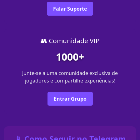
Falar Suporte
👥 Comunidade VIP
1000+
Junte-se a uma comunidade exclusiva de
jogadores e compartilhe experiências!
Entrar Grupo
📱 Como Seguir no Telegram