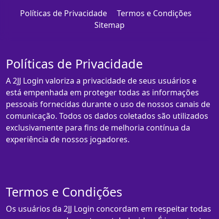
Políticas de Privacidade
Termos e Condições
Sitemap
Políticas de Privacidade
A 2JJ Login valoriza a privacidade de seus usuários e
está empenhada em proteger todas as informações
pessoais fornecidas durante o uso de nossos canais de
comunicação. Todos os dados coletados são utilizados
exclusivamente para fins de melhoria contínua da
experiência de nossos jogadores.
Termos e Condições
Os usuários da 2JJ Login concordam em respeitar todas