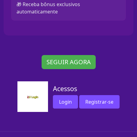
🎁 Receba bônus exclusivos
automaticamente
SEGUIR AGORA
Acessos
Login
Registrar-se