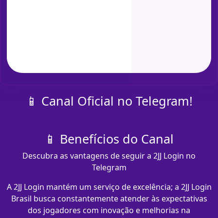
📱 Canal Oficial no Telegram!
📱 Benefícios do Canal
Descubra as vantagens de seguir a 2JJ Login no
Telegram
A 2JJ Login mantém um serviço de excelência; a 2JJ Login
Brasil busca constantemente atender às expectativas
dos jogadores com inovação e melhorias na