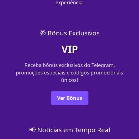
experiência.
🎁 Bônus Exclusivos
VIP
Receba bônus exclusivos do Telegram,
promoções especiais e códigos promocionais
únicos!
Ver Bônus
📢 Notícias em Tempo Real