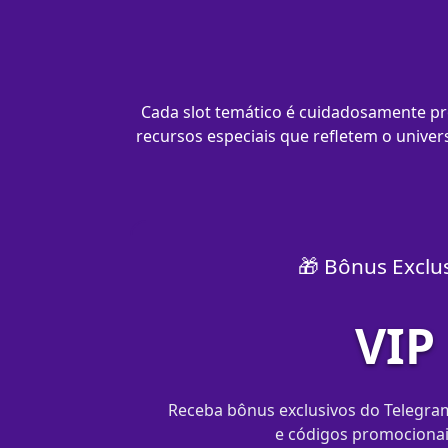
Cada slot temático é cuidadosamente pro
recursos especiais que refletem o unive
🎁 Bônus Exclu
VIP
Receba bônus exclusivos do Telegra
e códigos promocionai