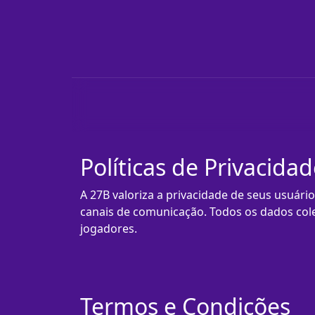
Políticas de Privacida
A 27B valoriza a privacidade de seus usuár
canais de comunicação. Todos os dados cole
jogadores.
Termos e Condições