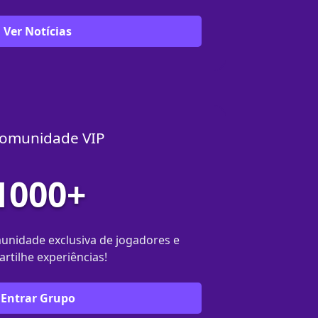
Ver Notícias
Comunidade VIP
1000+
unidade exclusiva de jogadores e
rtilhe experiências!
Entrar Grupo