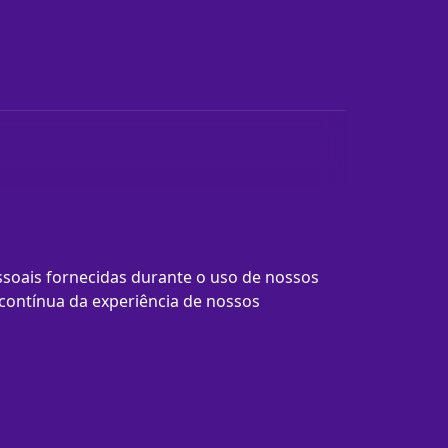
ssoais fornecidas durante o uso de nossos
 contínua da experiência de nossos