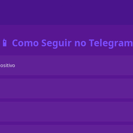
📱 Como Seguir no Telegram
ositivo