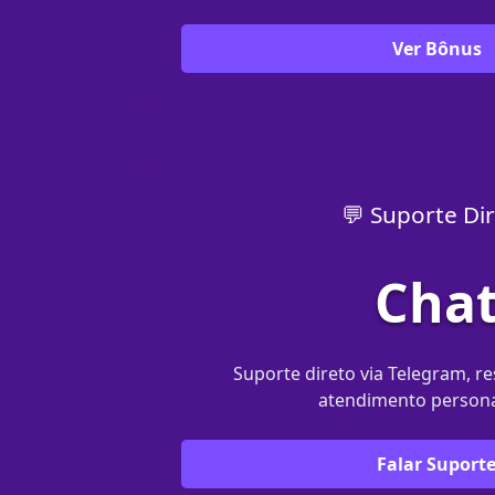
Ver Bônus
💬 Suporte Di
Cha
Suporte direto via Telegram, r
atendimento persona
Falar Suport