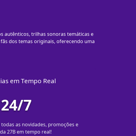
 autênticos, trilhas sonoras temáticas e
 fãs dos temas originais, oferecendo uma
cias em Tempo Real
24/7
e todas as novidades, promoções e
 da 27B em tempo real!