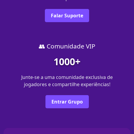
Falar Suporte
👥 Comunidade VIP
1000+
Junte-se a uma comunidade exclusiva de
jogadores e compartilhe experiências!
Entrar Grupo