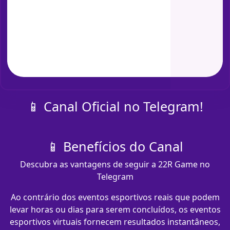
📱 Canal Oficial no Telegram!
📱 Benefícios do Canal
Descubra as vantagens de seguir a 22R Game no
Telegram
Ao contrário dos eventos esportivos reais que podem
levar horas ou dias para serem concluídos, os eventos
esportivos virtuais fornecem resultados instantâneos,