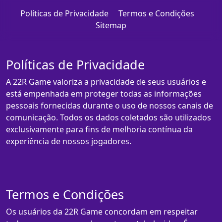
Políticas de Privacidade
Termos e Condições
Sitemap
Políticas de Privacidade
A 22R Game valoriza a privacidade de seus usuários e
está empenhada em proteger todas as informações
pessoais fornecidas durante o uso de nossos canais de
comunicação. Todos os dados coletados são utilizados
exclusivamente para fins de melhoria contínua da
experiência de nossos jogadores.
Termos e Condições
Os usuários da 22R Game concordam em respeitar