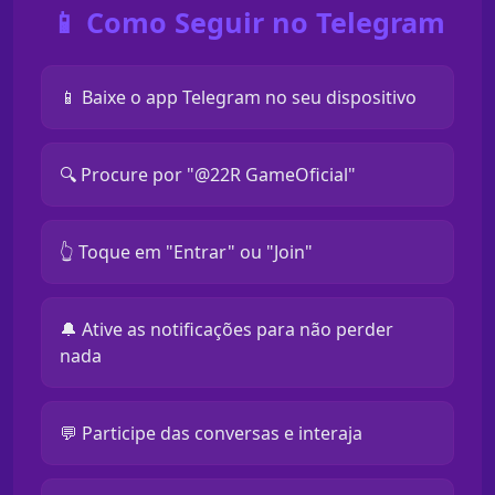
📱 Como Seguir no Telegram
📱 Baixe o app Telegram no seu dispositivo
🔍 Procure por "@22R GameOficial"
👆 Toque em "Entrar" ou "Join"
🔔 Ative as notificações para não perder
nada
💬 Participe das conversas e interaja