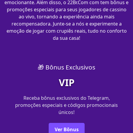
emocionante. Além disso, o 22Br.Com com​ tem bônus e
promoções especiais para seus jogadores de cassino
ao vivo, tornando a experiência ainda mais
recompensadora. Junte-se a nós e experimente a
emoção de jogar com crupiês reais, tudo no conforto
da sua casa!
🎁 Bônus Exclusivos
VIP
Receba bônus exclusivos do Telegram,
promoções especiais e códigos promocionais
únicos!
Ver Bônus