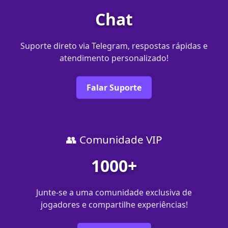
Chat
Suporte direto via Telegram, respostas rápidas e
atendimento personalizado!
Falar Suporte
👥 Comunidade VIP
1000+
Junte-se a uma comunidade exclusiva de
jogadores e compartilhe experiências!