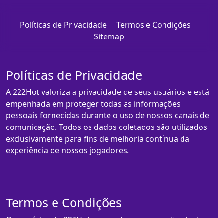
Políticas de Privacidade
Termos e Condições
Sitemap
Políticas de Privacidade
A 222Hot valoriza a privacidade de seus usuários e está
empenhada em proteger todas as informações
pessoais fornecidas durante o uso de nossos canais de
comunicação. Todos os dados coletados são utilizados
exclusivamente para fins de melhoria contínua da
experiência de nossos jogadores.
Termos e Condições