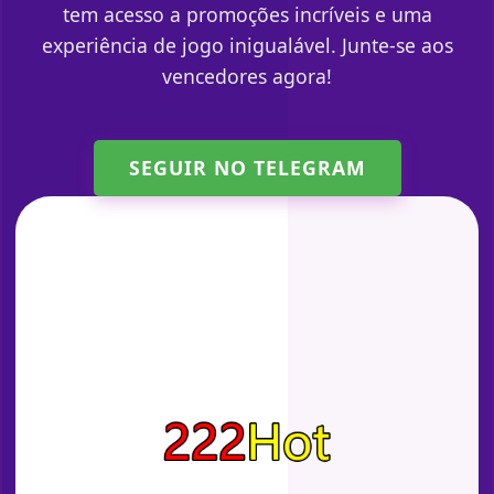
tem acesso a promoções incríveis e uma
experiência de jogo inigualável. Junte-se aos
vencedores agora!
SEGUIR NO TELEGRAM