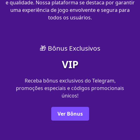
e qualidade. Nossa plataforma se destaca por garantir
uma experiência de jogo envolvente e segura para
todos os usuários.
🎁 Bônus Exclusivos
VIP
Receba bônus exclusivos do Telegram,
promoções especiais e códigos promocionais
únicos!
Ver Bônus