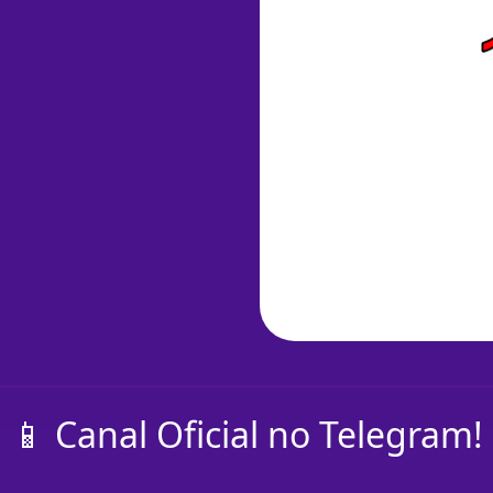
📱 Canal Oficial no Telegram!