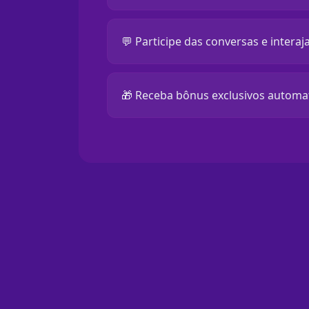
💬 Participe das conversas e interaj
🎁 Receba bônus exclusivos autom