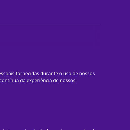
essoais fornecidas durante o uso de nossos
 contínua da experiência de nossos