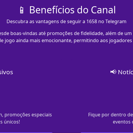
📱 Benefícios do Canal
Descubra as vantagens de seguir a 1658 no Telegram
sde boas-vindas até promoções de fidelidade, além de um 
e jogo ainda mais emocionante, permitindo aos jogadores
sivos
📢 Notí
m, promoções especiais
Fique por dentro d
s únicos!
eventos 