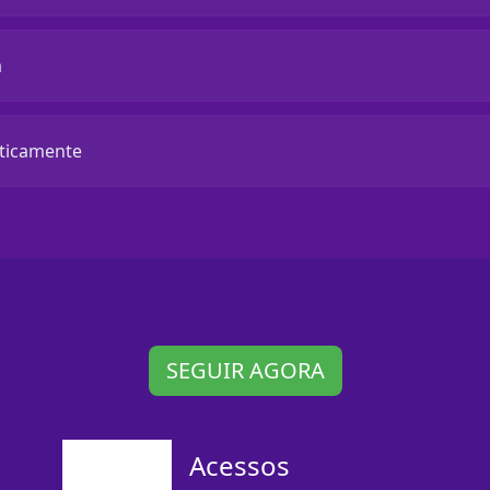
a
aticamente
SEGUIR AGORA
Acessos