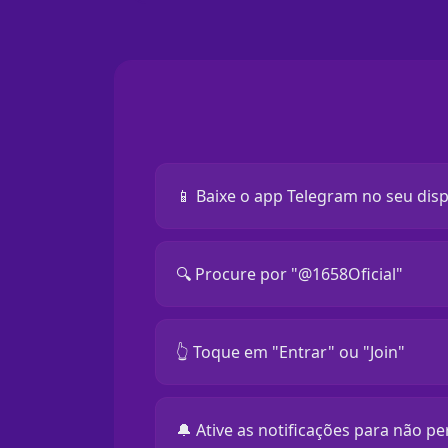
📱 Baixe o app Telegram no seu disp
🔍 Procure por "@1658Oficial"
👆 Toque em "Entrar" ou "Join"
🔔 Ative as notificações para não p